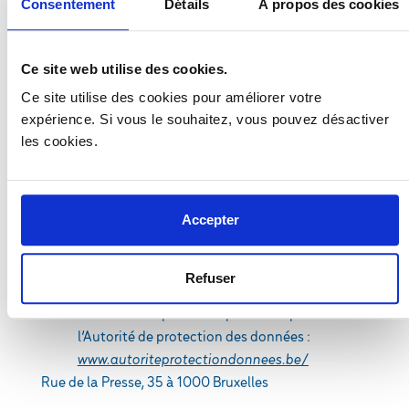
Consentement
Détails
À propos des cookies
si le cabinet traite vos données ;
Le droit de recevoir, à des intervalles
raisonnables, une copie de vos données qui
Ce site web utilise des cookies.
font l’objet du traitement à moins qu’il ne
Ce site utilise des cookies pour améliorer votre
porte atteinte aux droits et libertés d’autrui ;
expérience. Si vous le souhaitez, vous pouvez désactiver
Le droit d’avoir une copie des données
les cookies.
traitées ;
Le droit de rectification des données traitées ;
Le droit d’opposition des données traitées ;
Accepter
Le droit de limiter le traitement des données
traitées ;
Le droit à l’effacement des données traitées ;
Refuser
Le droit à la portabilité des données traitées ;
Le droit de déposer une plainte auprès de
l’Autorité de protection des données :
www.autoriteprotectiondonnees.be/
Rue de la Presse, 35 à 1000 Bruxelles